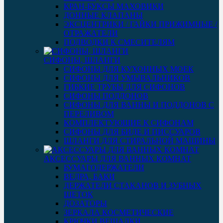
КРАН-БУКСЫ МАХОВИКИ
ДОННЫЕ КЛАПАНЫ
ЭКСЦЕНТРИКИ / ГАЙКИ ПРИЖИМНЫЕ /
ОТРАЖАТЕЛИ
ПОДВОДКИ К СМЕСИТЕЛЯМ
СИФОНЫ, ШЛАНГИ
СИФОНЫ ДЛЯ КУХОННЫХ МОЕК
СИФОНЫ ДЛЯ УМЫВАЛЬНИКОВ
ГИБКИЕ ТРУБЫ ДЛЯ СИФОНОВ
СИФОНЫ ПОДДОНОВ
СИФОНЫ ДЛЯ ВАННЫ И ПОДДОНОВ С
ПЕРЕЛИВОМ
КОМПЛЕКТУЮЩИЕ К СИФОНАМ
СИФОНЫ ДЛЯ БИДЕ И ПИССУАРОВ
ШЛАНГИ ДЛЯ СТИРАЛЬНОЙ МАШИНЫ
АКСЕССУАРЫ ДЛЯ ВАННЫХ КОМНАТ
БУМАГОДЕРЖАТЕЛИ
ВЕДРА, БАКИ
ДЕРЖАТЕЛИ СТАКАНОВ И ЗУБНЫХ
ЩЕТОК
ДОЗАТОРЫ
ЗЕРКАЛА КОСМЕТИЧЕСКИЕ
КРЮЧКИ ВЕШАЛКИ