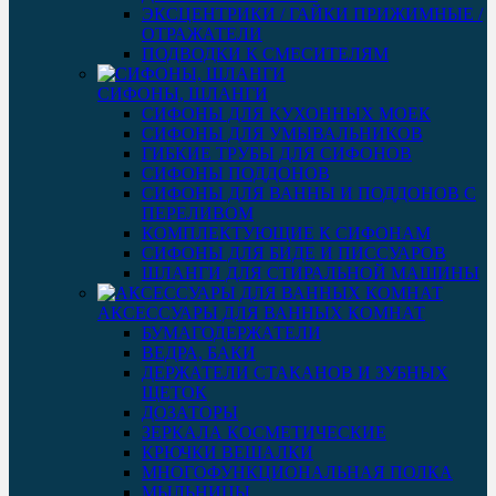
ЭКСЦЕНТРИКИ / ГАЙКИ ПРИЖИМНЫЕ /
ОТРАЖАТЕЛИ
ПОДВОДКИ К СМЕСИТЕЛЯМ
СИФОНЫ, ШЛАНГИ
СИФОНЫ ДЛЯ КУХОННЫХ МОЕК
СИФОНЫ ДЛЯ УМЫВАЛЬНИКОВ
ГИБКИЕ ТРУБЫ ДЛЯ СИФОНОВ
СИФОНЫ ПОДДОНОВ
СИФОНЫ ДЛЯ ВАННЫ И ПОДДОНОВ С
ПЕРЕЛИВОМ
КОМПЛЕКТУЮЩИЕ К СИФОНАМ
СИФОНЫ ДЛЯ БИДЕ И ПИССУАРОВ
ШЛАНГИ ДЛЯ СТИРАЛЬНОЙ МАШИНЫ
АКСЕССУАРЫ ДЛЯ ВАННЫХ КОМНАТ
БУМАГОДЕРЖАТЕЛИ
ВЕДРА, БАКИ
ДЕРЖАТЕЛИ СТАКАНОВ И ЗУБНЫХ
ЩЕТОК
ДОЗАТОРЫ
ЗЕРКАЛА КОСМЕТИЧЕСКИЕ
КРЮЧКИ ВЕШАЛКИ
МНОГОФУНКЦИОНАЛЬНАЯ ПОЛКА
МЫЛЬНИЦЫ