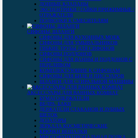
ДОННЫЕ КЛАПАНЫ
ЭКСЦЕНТРИКИ / ГАЙКИ ПРИЖИМНЫЕ /
ОТРАЖАТЕЛИ
ПОДВОДКИ К СМЕСИТЕЛЯМ
СИФОНЫ, ШЛАНГИ
СИФОНЫ ДЛЯ КУХОННЫХ МОЕК
СИФОНЫ ДЛЯ УМЫВАЛЬНИКОВ
ГИБКИЕ ТРУБЫ ДЛЯ СИФОНОВ
СИФОНЫ ПОДДОНОВ
СИФОНЫ ДЛЯ ВАННЫ И ПОДДОНОВ С
ПЕРЕЛИВОМ
КОМПЛЕКТУЮЩИЕ К СИФОНАМ
СИФОНЫ ДЛЯ БИДЕ И ПИССУАРОВ
ШЛАНГИ ДЛЯ СТИРАЛЬНОЙ МАШИНЫ
АКСЕССУАРЫ ДЛЯ ВАННЫХ КОМНАТ
БУМАГОДЕРЖАТЕЛИ
ВЕДРА, БАКИ
ДЕРЖАТЕЛИ СТАКАНОВ И ЗУБНЫХ
ЩЕТОК
ДОЗАТОРЫ
ЗЕРКАЛА КОСМЕТИЧЕСКИЕ
КРЮЧКИ ВЕШАЛКИ
МНОГОФУНКЦИОНАЛЬНАЯ ПОЛКА