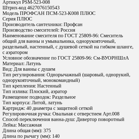
Артикул PSM-523-008
Штрих-код 4627076150543
Модель ПРОФСАН ПСМ-523-К008 ПЛЮС
Серия ПЛЮС
Производитель сантехники: Профсан
Производство смесителей: Россия
Наименование смесителя по ГОСТ 25809-96: Смеситель
общий для ванны и умывальника, однорукояточный,
раздельный, настенный, с душевой сеткой на гибком шланге,
с аэратором
Условное обозначение по ГОСТ 25809-96: См-ВУОРНШлА
Материал: Латунь
Вид: Для ванны с душем
Тип регулирования: Однорычажный (шаровый, однорукий,
однорукояточный, монокомандный)
Тип крепления: Настенный
Тип излива: Плоский, аэратор
Размещение подводок: Раздельное
Тип корпуса: Литой, латунь
Картридж: 40 диаметра с защитной сеткой
Регулировочная ручка: Овальная с отверстием Арт.008
Способ переключения ванна-душ: Дивертор поворотный
Лейка: Массажная
Длина общая (мм): 375
Длина по рычагу (мм): 140