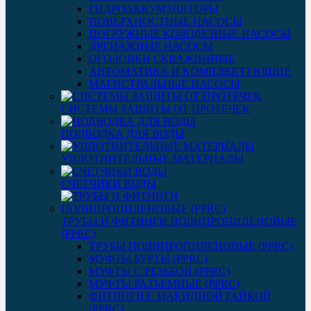
ГИДРОАККУМУЛЯТОРЫ
ПОВЕРХНОСТНЫЕ НАСОСЫ
ПОГРУЖНЫЕ КОЛОДЕЗНЫЕ НАСОСЫ
ДРЕНАЖНЫЕ НАСОСЫ
ОГОЛОВКИ СКВАЖИННЫЕ
АВТОМАТИКА И КОМПЛЕКТУЮЩИЕ
МАГИСТРАЛЬНЫЕ НАСОСЫ
СИСТЕМЫ ЗАЩИТЫ ОТ ПРОТЕЧЕК
ПОДВОДКА ДЛЯ ВОДЫ
УПЛОТНИТЕЛЬНЫЕ МАТЕРИАЛЫ
СЧЕТЧИКИ ВОДЫ
ТРУБЫ И ФИТИНГИ ПОЛИПРОПИЛЕНОВЫЕ
(PPRC)
ТРУБЫ ПОЛИПРОПИЛЕНОВЫЕ (PPRC)
МУФТЫ БУРТЫ (PPRC)
МУФТЫ C РЕЗЬБОЙ (PPRC)
МУФТЫ РАЗЪЕМНЫЕ (PPRC)
ФИТИНГИ С НАКИДНОЙ ГАЙКОЙ
(PPRC)