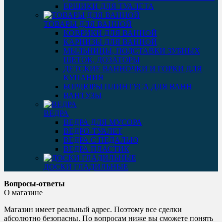
ЕРШИКИ ДЛЯ ТУАЛЕТА
ТОВАРЫ ДЛЯ ВАННОЙ
КОВРИКИ ДЛЯ ВАННОЙ
КАРНИЗЫ ДЛЯ ВАННОЙ
МЫЛЬНИЦЫ, ПОДСТАВКИ ЗУБНЫХ
ЩЕТОК, ДОЗАТОРЫ
ДЕТСКИЕ ВАННОЧКИ И ГОРКИ ДЛЯ
КУПАНИЯ
БОРДЮРЫ ПЛИНТУСА ДЛЯ ВАНН
ВАНТУЗЫ
ВЕДРА
ВЕДРА ДЛЯ МУСОРА
ВЕДРО-ТУАЛЕТ
ВЕДРА С ПЕДАЛЬЮ
ВЕДРА ПЛАСТИК
ДОСКИ ГЛАДИЛЬНЫЕ
Вопросы-ответы
О магазине
Магазин имеет реальный адрес. Поэтому все сделки
абсолютно безопасны. По вопросам ниже вы сможете понять