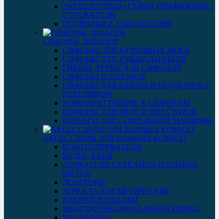
ЭКСЦЕНТРИКИ / ГАЙКИ ПРИЖИМНЫЕ /
ОТРАЖАТЕЛИ
ПОДВОДКИ К СМЕСИТЕЛЯМ
СИФОНЫ, ШЛАНГИ
СИФОНЫ ДЛЯ КУХОННЫХ МОЕК
СИФОНЫ ДЛЯ УМЫВАЛЬНИКОВ
ГИБКИЕ ТРУБЫ ДЛЯ СИФОНОВ
СИФОНЫ ПОДДОНОВ
СИФОНЫ ДЛЯ ВАННЫ И ПОДДОНОВ С
ПЕРЕЛИВОМ
КОМПЛЕКТУЮЩИЕ К СИФОНАМ
СИФОНЫ ДЛЯ БИДЕ И ПИССУАРОВ
ШЛАНГИ ДЛЯ СТИРАЛЬНОЙ МАШИНЫ
АКСЕССУАРЫ ДЛЯ ВАННЫХ КОМНАТ
БУМАГОДЕРЖАТЕЛИ
ВЕДРА, БАКИ
ДЕРЖАТЕЛИ СТАКАНОВ И ЗУБНЫХ
ЩЕТОК
ДОЗАТОРЫ
ЗЕРКАЛА КОСМЕТИЧЕСКИЕ
КРЮЧКИ ВЕШАЛКИ
МНОГОФУНКЦИОНАЛЬНАЯ ПОЛКА
МЫЛЬНИЦЫ