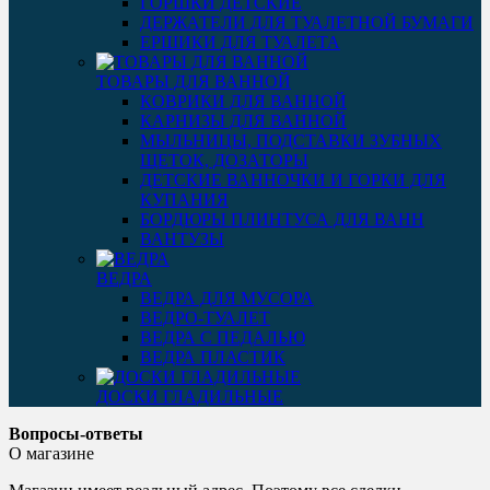
ГОРШКИ ДЕТСКИЕ
ДЕРЖАТЕЛИ ДЛЯ ТУАЛЕТНОЙ БУМАГИ
ЕРШИКИ ДЛЯ ТУАЛЕТА
ТОВАРЫ ДЛЯ ВАННОЙ
КОВРИКИ ДЛЯ ВАННОЙ
КАРНИЗЫ ДЛЯ ВАННОЙ
МЫЛЬНИЦЫ, ПОДСТАВКИ ЗУБНЫХ
ЩЕТОК, ДОЗАТОРЫ
ДЕТСКИЕ ВАННОЧКИ И ГОРКИ ДЛЯ
КУПАНИЯ
БОРДЮРЫ ПЛИНТУСА ДЛЯ ВАНН
ВАНТУЗЫ
ВЕДРА
ВЕДРА ДЛЯ МУСОРА
ВЕДРО-ТУАЛЕТ
ВЕДРА С ПЕДАЛЬЮ
ВЕДРА ПЛАСТИК
ДОСКИ ГЛАДИЛЬНЫЕ
Вопросы-ответы
О магазине