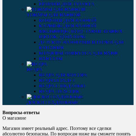
ЕРШИКИ ДЛЯ ТУАЛЕТА
ТОВАРЫ ДЛЯ ВАННОЙ
КОВРИКИ ДЛЯ ВАННОЙ
КАРНИЗЫ ДЛЯ ВАННОЙ
МЫЛЬНИЦЫ, ПОДСТАВКИ ЗУБНЫХ
ЩЕТОК, ДОЗАТОРЫ
ДЕТСКИЕ ВАННОЧКИ И ГОРКИ ДЛЯ
КУПАНИЯ
БОРДЮРЫ ПЛИНТУСА ДЛЯ ВАНН
ВАНТУЗЫ
ВЕДРА
ВЕДРА ДЛЯ МУСОРА
ВЕДРО-ТУАЛЕТ
ВЕДРА С ПЕДАЛЬЮ
ВЕДРА ПЛАСТИК
ДОСКИ ГЛАДИЛЬНЫЕ
Вопросы-ответы
О магазине
Магазин имеет реальный адрес. Поэтому все сделки
абсолютно безопасны. По вопросам ниже вы сможете понять