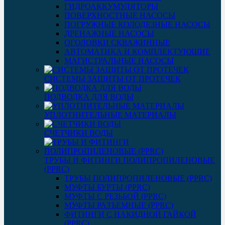
ГИДРОАККУМУЛЯТОРЫ
ПОВЕРХНОСТНЫЕ НАСОСЫ
ПОГРУЖНЫЕ КОЛОДЕЗНЫЕ НАСОСЫ
ДРЕНАЖНЫЕ НАСОСЫ
ОГОЛОВКИ СКВАЖИННЫЕ
АВТОМАТИКА И КОМПЛЕКТУЮЩИЕ
МАГИСТРАЛЬНЫЕ НАСОСЫ
СИСТЕМЫ ЗАЩИТЫ ОТ ПРОТЕЧЕК
ПОДВОДКА ДЛЯ ВОДЫ
УПЛОТНИТЕЛЬНЫЕ МАТЕРИАЛЫ
СЧЕТЧИКИ ВОДЫ
ТРУБЫ И ФИТИНГИ ПОЛИПРОПИЛЕНОВЫЕ
(PPRC)
ТРУБЫ ПОЛИПРОПИЛЕНОВЫЕ (PPRC)
МУФТЫ БУРТЫ (PPRC)
МУФТЫ C РЕЗЬБОЙ (PPRC)
МУФТЫ РАЗЪЕМНЫЕ (PPRC)
ФИТИНГИ С НАКИДНОЙ ГАЙКОЙ
(PPRC)