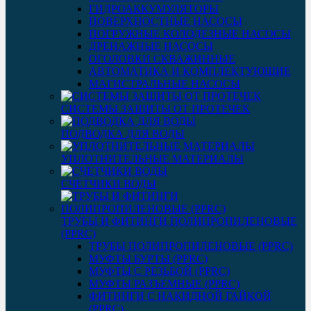
ГИДРОАККУМУЛЯТОРЫ
ПОВЕРХНОСТНЫЕ НАСОСЫ
ПОГРУЖНЫЕ КОЛОДЕЗНЫЕ НАСОСЫ
ДРЕНАЖНЫЕ НАСОСЫ
ОГОЛОВКИ СКВАЖИННЫЕ
АВТОМАТИКА И КОМПЛЕКТУЮЩИЕ
МАГИСТРАЛЬНЫЕ НАСОСЫ
СИСТЕМЫ ЗАЩИТЫ ОТ ПРОТЕЧЕК
ПОДВОДКА ДЛЯ ВОДЫ
УПЛОТНИТЕЛЬНЫЕ МАТЕРИАЛЫ
СЧЕТЧИКИ ВОДЫ
ТРУБЫ И ФИТИНГИ ПОЛИПРОПИЛЕНОВЫЕ
(PPRC)
ТРУБЫ ПОЛИПРОПИЛЕНОВЫЕ (PPRC)
МУФТЫ БУРТЫ (PPRC)
МУФТЫ C РЕЗЬБОЙ (PPRC)
МУФТЫ РАЗЪЕМНЫЕ (PPRC)
ФИТИНГИ С НАКИДНОЙ ГАЙКОЙ
(PPRC)