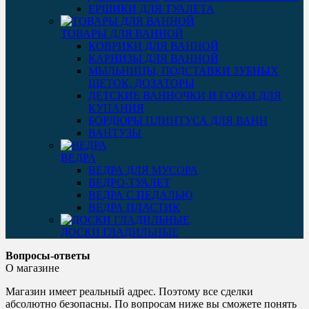
ЕРШИКИ ДЛЯ ТУАЛЕТА
ТОВАРЫ ДЛЯ ВАННОЙ
КОВРИКИ ДЛЯ ВАННОЙ
КАРНИЗЫ ДЛЯ ВАННОЙ
МЫЛЬНИЦЫ, ПОДСТАВКИ ЗУБНЫХ
ЩЕТОК, ДОЗАТОРЫ
ДЕТСКИЕ ВАННОЧКИ И ГОРКИ ДЛЯ
КУПАНИЯ
БОРДЮРЫ ПЛИНТУСА ДЛЯ ВАНН
ВАНТУЗЫ
ВЕДРА
ВЕДРА ДЛЯ МУСОРА
ВЕДРО-ТУАЛЕТ
ВЕДРА С ПЕДАЛЬЮ
ВЕДРА ПЛАСТИК
ДОСКИ ГЛАДИЛЬНЫЕ
Вопросы-ответы
О магазине
Магазин имеет реальный адрес. Поэтому все сделки
абсолютно безопасны. По вопросам ниже вы сможете понять