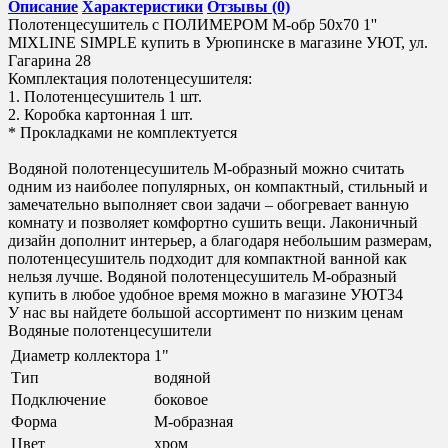
Описание
Характеристики
Отзывы (0)
Полотенцесушитель с ПОЛИМЕРОМ М-обр 50x70 1''
MIXLINE SIMPLE купить в Урюпинске в магазине УЮТ, ул.
Гагарина 28
Комплектация полотенцесушителя:
1. Полотенцесушитель 1 шт.
2. Коробка картонная 1 шт.
* Прокладками не комплектуется
Водяной полотенцесушитель М-образный можно считать
одним из наиболее популярных, он компактный, стильный и
замечательно выполняет свои задачи – обогревает ванную
комнату и позволяет комфортно сушить вещи. Лаконичный
дизайн дополнит интерьер, а благодаря небольшим размерам,
полотенцесушитель подходит для компактной ванной как
нельзя лучше. Водяной полотенцесушитель М-образный
купить в любое удобное время можно в магазине УЮТ34
У нас вы найдете большой ассортимент по низким ценам
Водяные полотенцесушители
Диаметр коллектора
1"
Тип
водяной
Подключение
боковое
Форма
М-образная
Цвет
хром