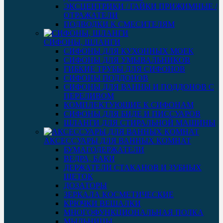
ЭКСЦЕНТРИКИ / ГАЙКИ ПРИЖИМНЫЕ /
ОТРАЖАТЕЛИ
ПОДВОДКИ К СМЕСИТЕЛЯМ
СИФОНЫ, ШЛАНГИ
СИФОНЫ ДЛЯ КУХОННЫХ МОЕК
СИФОНЫ ДЛЯ УМЫВАЛЬНИКОВ
ГИБКИЕ ТРУБЫ ДЛЯ СИФОНОВ
СИФОНЫ ПОДДОНОВ
СИФОНЫ ДЛЯ ВАННЫ И ПОДДОНОВ С
ПЕРЕЛИВОМ
КОМПЛЕКТУЮЩИЕ К СИФОНАМ
СИФОНЫ ДЛЯ БИДЕ И ПИССУАРОВ
ШЛАНГИ ДЛЯ СТИРАЛЬНОЙ МАШИНЫ
АКСЕССУАРЫ ДЛЯ ВАННЫХ КОМНАТ
БУМАГОДЕРЖАТЕЛИ
ВЕДРА, БАКИ
ДЕРЖАТЕЛИ СТАКАНОВ И ЗУБНЫХ
ЩЕТОК
ДОЗАТОРЫ
ЗЕРКАЛА КОСМЕТИЧЕСКИЕ
КРЮЧКИ ВЕШАЛКИ
МНОГОФУНКЦИОНАЛЬНАЯ ПОЛКА
МЫЛЬНИЦЫ