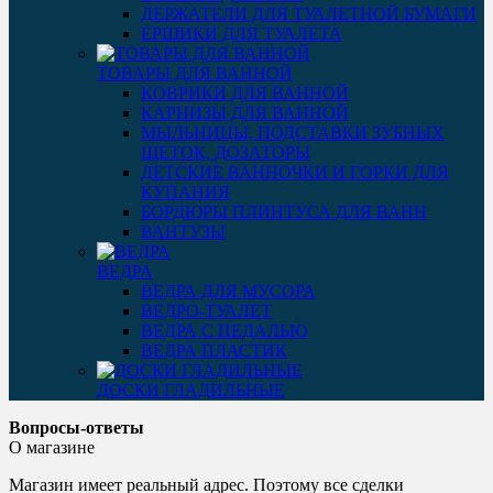
ДЕРЖАТЕЛИ ДЛЯ ТУАЛЕТНОЙ БУМАГИ
ЕРШИКИ ДЛЯ ТУАЛЕТА
ТОВАРЫ ДЛЯ ВАННОЙ
КОВРИКИ ДЛЯ ВАННОЙ
КАРНИЗЫ ДЛЯ ВАННОЙ
МЫЛЬНИЦЫ, ПОДСТАВКИ ЗУБНЫХ
ЩЕТОК, ДОЗАТОРЫ
ДЕТСКИЕ ВАННОЧКИ И ГОРКИ ДЛЯ
КУПАНИЯ
БОРДЮРЫ ПЛИНТУСА ДЛЯ ВАНН
ВАНТУЗЫ
ВЕДРА
ВЕДРА ДЛЯ МУСОРА
ВЕДРО-ТУАЛЕТ
ВЕДРА С ПЕДАЛЬЮ
ВЕДРА ПЛАСТИК
ДОСКИ ГЛАДИЛЬНЫЕ
Вопросы-ответы
О магазине
Магазин имеет реальный адрес. Поэтому все сделки