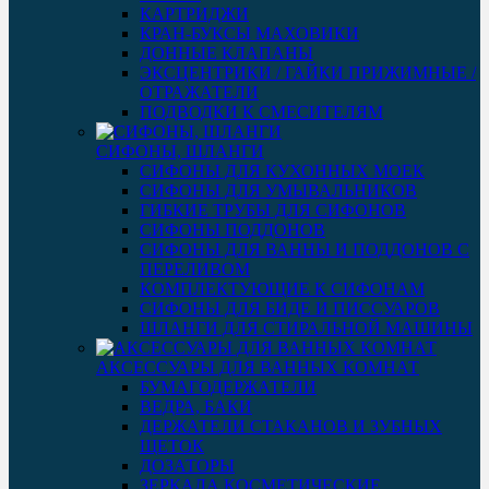
КАРТРИДЖИ
КРАН-БУКСЫ МАХОВИКИ
ДОННЫЕ КЛАПАНЫ
ЭКСЦЕНТРИКИ / ГАЙКИ ПРИЖИМНЫЕ /
ОТРАЖАТЕЛИ
ПОДВОДКИ К СМЕСИТЕЛЯМ
СИФОНЫ, ШЛАНГИ
СИФОНЫ ДЛЯ КУХОННЫХ МОЕК
СИФОНЫ ДЛЯ УМЫВАЛЬНИКОВ
ГИБКИЕ ТРУБЫ ДЛЯ СИФОНОВ
СИФОНЫ ПОДДОНОВ
СИФОНЫ ДЛЯ ВАННЫ И ПОДДОНОВ С
ПЕРЕЛИВОМ
КОМПЛЕКТУЮЩИЕ К СИФОНАМ
СИФОНЫ ДЛЯ БИДЕ И ПИССУАРОВ
ШЛАНГИ ДЛЯ СТИРАЛЬНОЙ МАШИНЫ
АКСЕССУАРЫ ДЛЯ ВАННЫХ КОМНАТ
БУМАГОДЕРЖАТЕЛИ
ВЕДРА, БАКИ
ДЕРЖАТЕЛИ СТАКАНОВ И ЗУБНЫХ
ЩЕТОК
ДОЗАТОРЫ
ЗЕРКАЛА КОСМЕТИЧЕСКИЕ